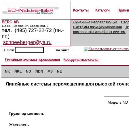
Контакты
Каталоги
Приме
BERG AB
Линейные направляющие
Сто
115487, Москва, ул. Садовники, 2
Системы позиционирования
Т
тел.
(495) 727-22-72 (пн.-
компоненты линейных систем
пт.)
schneeberger@ya.ru
Найти
Линейные системы перемещения
Координатные столы
NK
NKL
ND
NDN
MS
NE
Линейные системы перемещения для высокой точн
Модель ND
Грузоподъемность
Жесткость