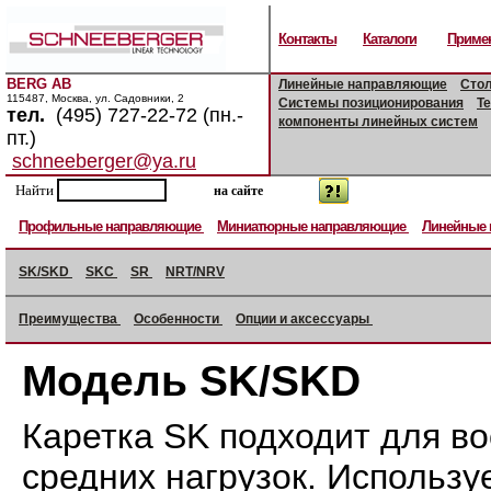
Контакты
Каталоги
Приме
BERG AB
Линейные направляющие
Сто
115487, Москва, ул. Садовники, 2
Системы позиционирования
Т
тел.
(495) 727-22-72 (пн.-
компоненты линейных систем
пт.)
schneeberger@ya.ru
Найти
Профильные направляющие
Миниатюрные направляющие
Линейные
SK/SKD
SKC
SR
NRT/NRV
Преимущества
Особенности
Опции и аксессуары
Модель SK/SKD
Каретка SK подходит для в
средних нагрузок. Использу