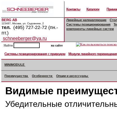
Контакты
Каталоги
Приме
BERG AB
Линейные направляющие
Сто
115487, Москва, ул. Садовники, 2
Системы позиционирования
Т
тел.
(495) 727-22-72 (пн.-
компоненты линейных систем
пт.)
schneeberger@ya.ru
Найти
Системы позиционирования с приводом
Модули линейного перемещени
MINIMODULE
Преимущества
Особенности
Опции и аксессуары
Видимые преимущес
Убедительные отличительны